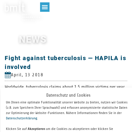
NEWS
Fight against tuberculosis — HAPILA is
involved
April, 13 2018
World­wide, tuber­cu­lo­sis claims about 1.5 mil­lion vic­tims per year.
It is one of the most dan­ger­ous dis­eases caused by bac­te­ria. The
Datenschutz und Cookies
increas­ing spread of multi-resis­tant strains of the pathogen is
Um Ihnen eine optimale Funktionalität unserer Website zu bieten, nutzen wir Cookies
(z.B. zum Speichern Ihrer Sprachwahl) und erfassen anonymisierte statistische Daten
par­tic­u­larly wor­ry­ing. A group of researchers and entre­pre­neurs is
zur Optimierung der Website-Funktionen. Nähere Informationen finden Sie in der
cur­rently devel­op­ing an antibi­otic with pub­lic fund­ing that is also
Datenschutzerklärung
.
effec­tive against resis­tant strains.
Klicken Sie auf
Akzeptieren
um die Cookies zu akzeptieren oder klicken Sie
A promis­ing active sub­stance against tuber­cu­lo­sis is now about to