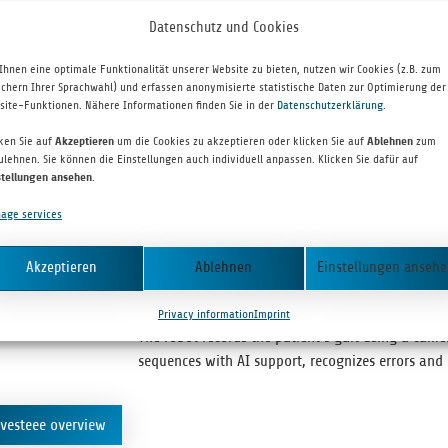
Datenschutz und Cookies
Ihnen eine optimale Funktionalität unserer Website zu bieten, nutzen wir Cookies (z.B. zum
ichern Ihrer Sprachwahl) und erfassen anonymisierte statistische Daten zur Optimierung der
site-Funktionen. Nähere Informationen finden Sie in der
Datenschutzerklärung
.
INVESTEE PARTNER
cken Sie auf
Akzeptieren
um die Cookies zu akzeptieren oder klicken Sie auf
Ablehnen
zum
tediro
ulehnen. Sie können die Einstellungen auch individuell anpassen. Klicken Sie dafür auf
stellungen ansehen
.
age services
OBOT­ICS GMBH
TEDIRO is devel­op­ing a mobile robot­ics plat­form 
Akzeptieren
Ablehnen
Einstellungen anseh
ical facil­i­ties. The first prod­uct is an autonomou
patients after hip or knee oper­a­tions as part of g
Privacy information
Imprint
The robot records the patien­t’s gait using a cam­e
sequences with AI sup­port, rec­og­nizes errors and
nvesteee overview