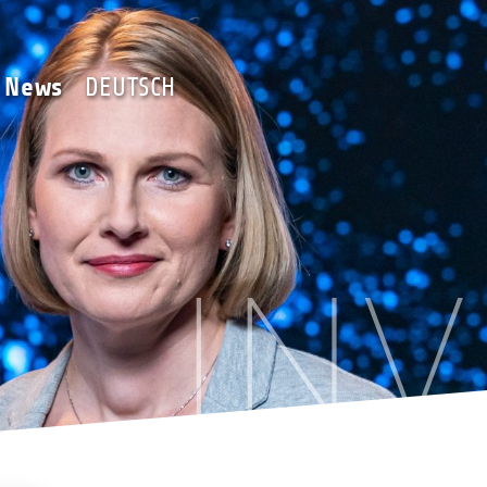
Team
News
DEUTSCH
News
DEUTSCH
IN