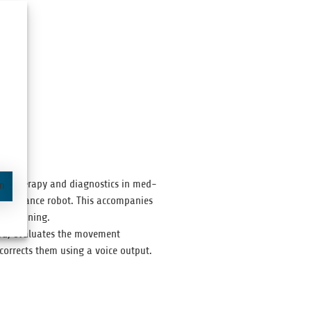
for ther­apy and diag­nos­tics in med­
en
s assis­tance robot. This accom­pa­nies
ait training.
ra, eval­u­ates the move­ment
 cor­rects them using a voice output.