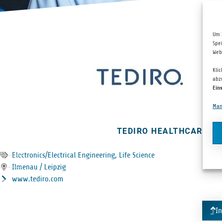
Um 
Spe
Web
Kli
abz
Ein
Man
TEDIRO HEALTH­CARE R
Electronics/Electrical Engineering
,
Life Science
Ilme­nau / Leipzig
www.tediro.com
I