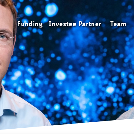
Funding
Investee Partner
Funding
Investee Partner
Team