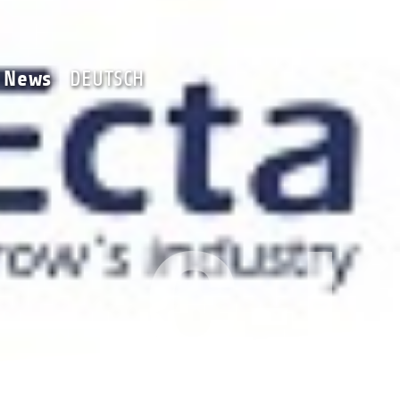
Team
News
DEUTSCH
News
DEUTSCH
C‑