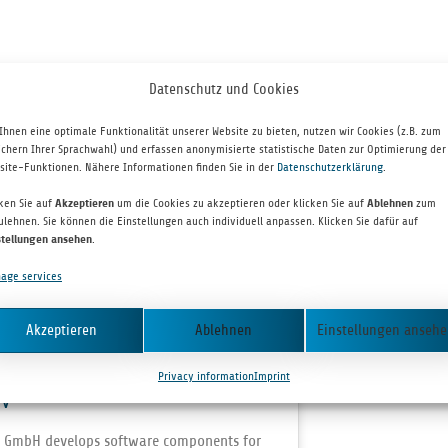
PORTFOLIO CA
Datenschutz und Cookies
Ihnen eine optimale Funktionalität unserer Website zu bieten, nutzen wir Cookies (z.B. zum
ichern Ihrer Sprachwahl) und erfassen anonymisierte statistische Daten zur Optimierung der
site-Funktionen. Nähere Informationen finden Sie in der
Datenschutzerklärung
.
cken Sie auf
Akzeptieren
um die Cookies zu akzeptieren oder klicken Sie auf
Ablehnen
zum
ulehnen. Sie können die Einstellungen auch individuell anpassen. Klicken Sie dafür auf
stellungen ansehen
.
age services
Akzeptieren
Ablehnen
Einstellungen anseh
Privacy information
Imprint
DV
 GmbH devel­ops soft­ware com­po­nents for