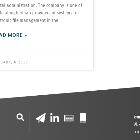
i­tal admin­is­tra­tion. The com­pany is one of
 lead­ing Ger­man providers of sys­tems for
­tronic file man­age­ment in the
AD MORE »
UARY, 6 2016
bm
M.
+4