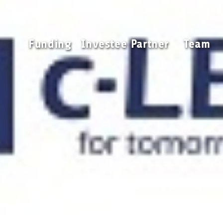
Funding
Investee Partner
Funding
Investee Partner
Team