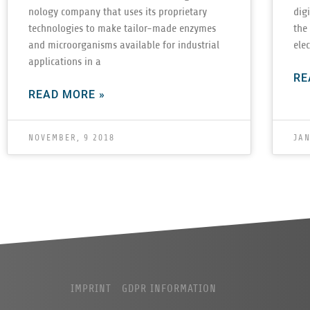
nol­ogy com­pany that uses its pro­pri­etary
dig­
tech­nolo­gies to make tai­lor-made enzymes
the
and microor­gan­isms avail­able for indus­trial
elec
appli­ca­tions in a
RE
READ MORE »
NOVEMBER, 9 2018
JAN
IMPRINT
GDPR INFORMATION