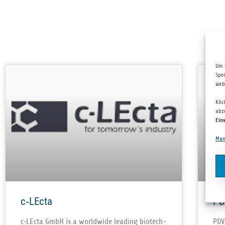
Um 
Spe
Web
Kli
abz
Ein
Man
c‑LEcta
P
c‑LEcta GmbH is a world­wide lead­ing biotech­
PDV