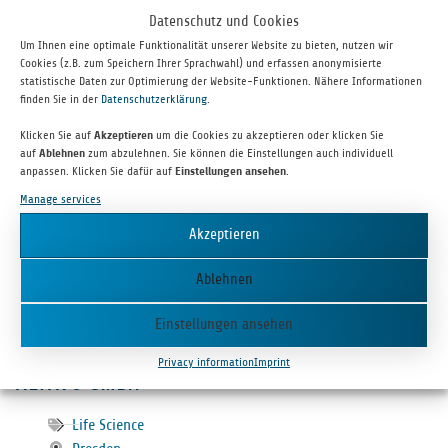
Altavo
Datenschutz und Cookies
Um Ihnen eine optimale Funktionalität unserer Website zu bieten, nutzen wir
Cookies (z.B. zum Speichern Ihrer Sprachwahl) und erfassen anonymisierte
statistische Daten zur Optimierung der Website-Funktionen. Nähere Informationen
finden Sie in der
Datenschutzerklärung
.
Klicken Sie auf
Akzeptieren
um die Cookies zu akzeptieren oder klicken Sie
auf
Ablehnen
zum abzulehnen. Sie können die Einstellungen auch individuell
anpassen. Klicken Sie dafür auf
Einstellungen ansehen
.
Manage services
Akzeptieren
Altavo GmbH is a Life Sci­ences com­pany that devel­ops pros­thet­ics
based on non-inva­sive radar sen­sor tech­nol­ogy and arti­fi­cial
Ablehnen
intel­li­gence to improve the reha­bil­i­ta­tion of voice­less and severely
vocally impaired patients.
Einstellungen ansehen
Privacy information
Imprint
ALTAVO GMBH
Life Science