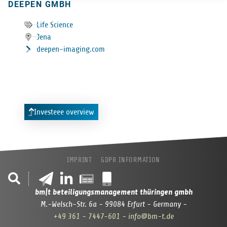
DEEPEN GMBH
Life Science
Jena
deepen-imaging.com
Investeee overview
IMPRINT
GDPR INFORMATION
bm|t beteiligungsmanagement thüringen gmbh
M.-Welsch-Str. 6a - 99084 Erfurt - Germany -
+49 361 - 7447-601
- info@bm-t.de