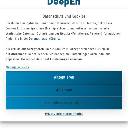
DeepEn
Datenschutz und Cookies
Um Ihnen eine optimale Funktionalität unserer Website zu bieten, nutzen wir
Cookies (z.B. zum Speichern Ihrer Sprachwahl) und erfassen anonymisierte
statistische Daten zur Optimierung der Website-Funktionen. Nähere Informationen
finden Sie in der
Datenschutzerklärung
.
Klicken Sie auf
Akzeptieren
um die Cookies zu akzeptieren oder klicken Sie
auf
Ablehnen
zum abzulehnen. Sie können die Einstellungen auch individuell
anpassen. Klicken Sie dafür auf
Einstellungen ansehen
.
Manage services
DeepEn is a spin-off from Leib­niz Insti­tute for Pho­tonic Tech­nolo­
Akzeptieren
gies (IPHT) in Jena and devel­ops hair-thin microen­do­scopes that
deliver fast, high-res­o­lu­tion images from inside sen­si­tive and
Ablehnen
dynamic envi­ron­ments. By using a sin­gle opti­cal fibre as an
imag­ing probe, DeepEn can bring the per­for­mance of mod­ern
Einstellungen ansehen
micro­scopes into extremely tight or sen­si­tive spaces (e.g. the
brain), thus redefin­ing the pos­si­bil­i­ties of bioimaging.
Privacy information
Imprint