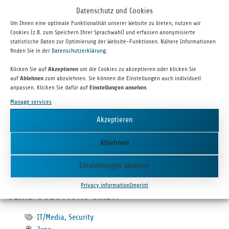
jenID Solutions
Datenschutz und Cookies
Um Ihnen eine optimale Funktionalität unserer Website zu bieten, nutzen wir
Cookies (z.B. zum Speichern Ihrer Sprachwahl) und erfassen anonymisierte
statistische Daten zur Optimierung der Website-Funktionen. Nähere Informationen
finden Sie in der
Datenschutzerklärung
.
Klicken Sie auf
Akzeptieren
um die Cookies zu akzeptieren oder klicken Sie
auf
Ablehnen
zum abzulehnen. Sie können die Einstellungen auch individuell
anpassen. Klicken Sie dafür auf
Einstellungen ansehen
.
Manage services
Akzeptieren
jenID is a spe­cial­ist for fully auto­mated KYC (Know-Your-Cus­
tomer) soft­ware solu­tions. The com­pany serves both pub­lic and
Ablehnen
com­mer­cial cus­tomers to ver­ify var­i­ous ID doc­u­ments quickly and
reliably.
Einstellungen ansehen
Privacy information
Imprint
JENID SOLU­TIONS GMBH
IT/Media
,
Security