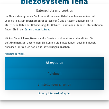
piezosystem jena
Datenschutz und Cookies
Um Ihnen eine optimale Funktionalität unserer Website zu bieten, nutzen wir
Cookies (z.B. zum Speichern Ihrer Sprachwahl) und erfassen anonymisierte
statistische Daten zur Optimierung der Website-Funktionen. Nähere Informationen
finden Sie in der
Datenschutzerklärung
.
Klicken Sie auf
Akzeptieren
um die Cookies zu akzeptieren oder klicken Sie
auf
Ablehnen
zum abzulehnen. Sie können die Einstellungen auch individuell
anpassen. Klicken Sie dafür auf
Einstellungen ansehen
.
piezosys­tem jena is a world leader in the devel­op­ment and pro­
Manage services
duc­tion of inno­v­a­tive high pre­ci­sion piezo posi­tion­ing systems.
Akzeptieren
Ablehnen
PIEZOSYS­TEM JENA GMBH
Einstellungen ansehen
2014
Jena
Privacy information
Imprint