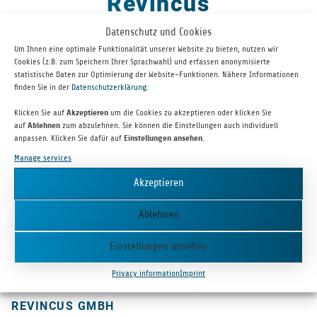
Revincus
Datenschutz und Cookies
Um Ihnen eine optimale Funktionalität unserer Website zu bieten, nutzen wir
Cookies (z.B. zum Speichern Ihrer Sprachwahl) und erfassen anonymisierte
statistische Daten zur Optimierung der Website-Funktionen. Nähere Informationen
finden Sie in der
Datenschutzerklärung
.
Klicken Sie auf
Akzeptieren
um die Cookies zu akzeptieren oder klicken Sie
auf
Ablehnen
zum abzulehnen. Sie können die Einstellungen auch individuell
anpassen. Klicken Sie dafür auf
Einstellungen ansehen
.
Manage services
Revin­cus has devel­oped a regen­er­a­tive energy sys­tem in the form
Akzeptieren
of a heat exchanger for res­i­den­tial and com­mer­cial prop­er­ties
that can recover energy stored in the form of heat from a wide
Ablehnen
vari­ety of liq­uid media. The com­pany focuses on recov­er­ing heat
from waste­water, espe­cially from gray water such as shower,
Einstellungen ansehen
wash­ing machine or dish­washer wastewater.
Privacy information
Imprint
REVIN­CUS GMBH