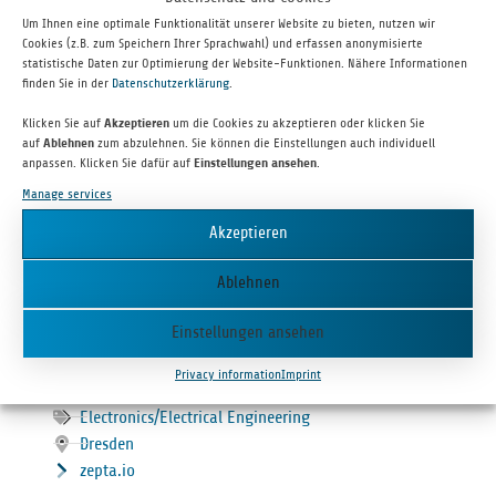
Zepta
Um Ihnen eine optimale Funktionalität unserer Website zu bieten, nutzen wir
Cookies (z.B. zum Speichern Ihrer Sprachwahl) und erfassen anonymisierte
statistische Daten zur Optimierung der Website-Funktionen. Nähere Informationen
finden Sie in der
Datenschutzerklärung
.
Klicken Sie auf
Akzeptieren
um die Cookies zu akzeptieren oder klicken Sie
auf
Ablehnen
zum abzulehnen. Sie können die Einstellungen auch individuell
anpassen. Klicken Sie dafür auf
Einstellungen ansehen
.
Manage services
Akzeptieren
Zepta is devel­op­ing a dig­i­tal solu­tion to pro­tect peo­ple from pests
Ablehnen
— start­ing with smart mon­i­tor­ing sys­tems for rodent bait stations.
Einstellungen ansehen
ZEPTA TECH­NOLO­GIES GMBH
Privacy information
Imprint
Electronics/Electrical Engineering
Dres­den
zepta.io