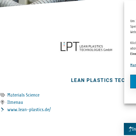
Um 
Spe
Web
Kli
abz
Ein
Man
LEAN PLAS­TICS TECH­N
Materials Science
Ilme­nau
www.lean-plastics.de/
I