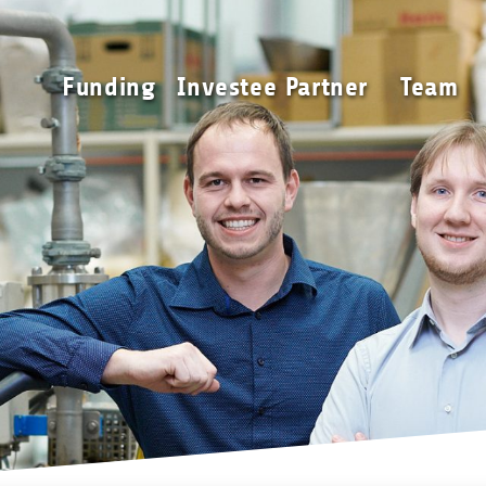
Funding
Investee Partner
Funding
Investee Partner
Team