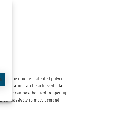
anks to the unique, patented pul­ver­
en
r­mance ratios can be achieved. Plas­
expen­sive can now be used to open up
duc­tion mas­sively to meet demand.