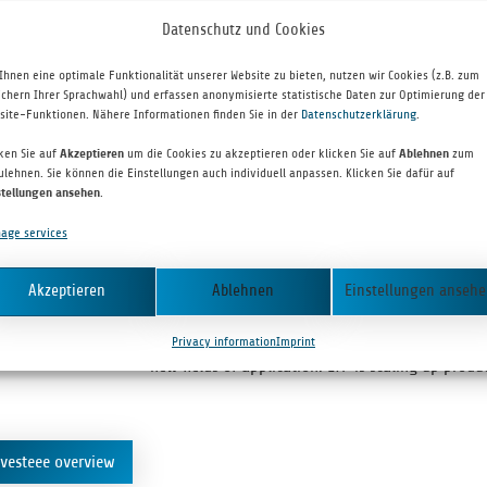
Datenschutz und Cookies
Ihnen eine optimale Funktionalität unserer Website zu bieten, nutzen wir Cookies (z.B. zum
ichern Ihrer Sprachwahl) und erfassen anonymisierte statistische Daten zur Optimierung der
site-Funktionen. Nähere Informationen finden Sie in der
Datenschutzerklärung
.
INVESTEE PARTNER
cken Sie auf
Akzeptieren
um die Cookies zu akzeptieren oder klicken Sie auf
Ablehnen
zum
Lean Plastics
ulehnen. Sie können die Einstellungen auch individuell anpassen. Klicken Sie dafür auf
stellungen ansehen
.
age services
OLO­GIES GMBH
LPT pro­duces plas­tic pow­der for 3D print­ing. Th
Akzeptieren
Ablehnen
Einstellungen anseh
iza­tion process, pre­vi­ously unknown price-per­fo
tics that were con­sid­ered unprocess­able or too 
Privacy information
Imprint
new fields of appli­ca­tion. LTP is scal­ing up pro­
nvesteee overview