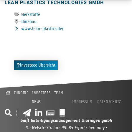
LEAN PLA­S­TICS TECH­NO­LO­GIES GMBH
Werkstoffe
Ilmenau
www.lean-plastics.de/
Investeee Übersicht
FUNDING
INVESTEES
TEAM
NEWS
IMPRESSUM
DATENSCHUTZ
bm|t beteiligungsmanagement thüringen gmbh
M.-Welsch-Str. 6a · 99084 Erfurt · Germany ·