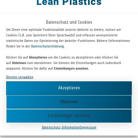
Lean Plastics
Datenschutz und Cookies
Um Ihnen eine optimale Funktionalität unserer Website zu bieten, nutzen wir
Cookies (z.B. zum Speichern Ihrer Sprachwahl) und erfassen anonymisierte
statistische Daten zur Optimierung der Website-Funktionen. Nähere Informationen
finden Sie in der
Datenschutzerklärung
.
Klicken Sie auf
Akzeptieren
um die Cookies zu akzeptieren oder klicken Sie
auf
Ablehnen
zum abzulehnen. Sie können die Einstellungen auch individuell
anpassen. Klicken Sie dafür auf
Einstellungen ansehen
.
LPT stellt Kunst­stoff­pul­ver für den 3D-Druck her. Danke dem ein­
Dienste verwalten
zig­ar­ti­gen, paten­tier­ten Pul­ve­ri­sie­rungs­ver­fah­ren kön­nen bis­lang
Akzeptieren
unge­kannte Preis-Leis­tungs­ver­hält­nisse erreicht wer­den. Kunst­
stoffe, die als nicht ver­ar­bei­tet oder zu teuer gal­ten, kön­nen nun
Ablehnen
genutzt, und damit neue Anwen­dungs­fel­der erschlos­sen wer­den.
LTP ska­liert die Pro­duk­tion mas­siv, um der Nach­frage gerecht zu
Einstellungen ansehen
werden.
Datenschutz-Information
Impressum