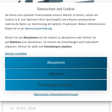
Datenschutz und Cookies
Um Ihnen eine optimale Funktionalität unserer Website zu bieten, nutzen wir
Cookies (z.B. zum Speichern Ihrer Sprachwahl) und erfassen anonymisierte
statistische Daten zur Optimierung der Website-Funktionen. Nähere Informationen
finden Sie in der
Datenschutzerklärung
.
Klicken Sie auf
Akzeptieren
um die Cookies zu akzeptieren oder klicken Sie
auf
Ablehnen
zum abzulehnen. Sie können die Einstellungen auch individuell
anpassen. Klicken Sie dafür auf
Einstellungen ansehen
.
Newsletter Q1/2026
Dienste verwalten
Akzeptieren
Resi­li­ence in action At bm|t we have often high­ligh­
ted bold­ness as a cen­tral qua­lity for foun­ders and com­
Ablehnen
pa­nies navi­ga­ting change. As 2026 unfolds, ano­ther
theme is moving
Einstellungen ansehen
WEITERLESEN »
Datenschutz-Information
Impressum
14. APRIL 2026