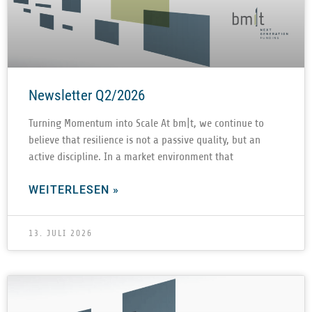
Newsletter Q2/2026
Tur­ning Momen­tum into Scale At bm|t, we con­ti­nue to
believe that resi­li­ence is not a pas­sive qua­lity, but an
active disci­pline. In a mar­ket envi­ron­ment that
WEITERLESEN »
13. JULI 2026