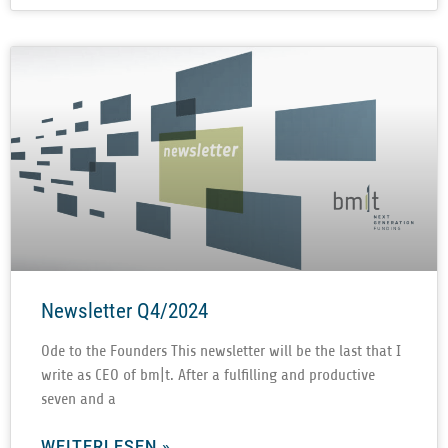
Newsletter Q4/2024
Ode to the Foun­ders This news­let­ter will be the last that I
write as CEO of bm|t. After a ful­fil­ling and pro­duc­tive
seven and a
WEITERLESEN »