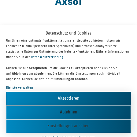
Axsol
Datenschutz und Cookies
Um Ihnen eine optimale Funktionalität unserer Website zu bieten, nutzen wir
Cookies (z.B. zum Speichern Ihrer Sprachwahl) und erfassen anonymisierte
statistische Daten zur Optimierung der Website-Funktionen. Nähere Informationen
finden Sie in der
Datenschutzerklärung
.
Klicken Sie auf
Akzeptieren
um die Cookies zu akzeptieren oder klicken Sie
auf
Ablehnen
zum abzulehnen. Sie können die Einstellungen auch individuell
Die AXSOL GmbH hat mit dem Pro­dukt ARVEY ein in der Hand
anpassen. Klicken Sie dafür auf
Einstellungen ansehen
.
trag­ba­res, modu­lar auf­ge­bau­tes Strom­ag­gre­gat ent­wi­ckelt, das
Dienste verwalten
über ver­schie­dene Ener­gie­quel­len wie Solar­ener­gie, Wind­ener­gie
oder Brenn­stoff­zelle, aber auch über Netz­strom gela­den wer­
Akzeptieren
den kann.
Ablehnen
AXSOL GMBH
Einstellungen ansehen