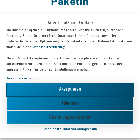
Paketin
Datenschutz und Cookies
Um Ihnen eine optimale Funktionalität unserer Website zu bieten, nutzen wir
Cookies (z.B. zum Speichern Ihrer Sprachwahl) und erfassen anonymisierte
statistische Daten zur Optimierung der Website-Funktionen. Nähere Informationen
finden Sie in der
Datenschutzerklärung
.
Klicken Sie auf
Akzeptieren
um die Cookies zu akzeptieren oder klicken Sie
auf
Ablehnen
zum abzulehnen. Sie können die Einstellungen auch individuell
anpassen. Klicken Sie dafür auf
Einstellungen ansehen
.
PAKETIN bie­tet ein elek­tro­ni­sches Schließ­sys­tem an, wel­ches von
Dienste verwalten
Logis­ti­kern und Paket­lie­fer­diens­ten für die Ein­la­ge­rung und
Akzeptieren
Retoure von Paket­sen­dun­gen ver­wen­det wer­den kann. Es grenzt
sich gegen­über Wett­be­werbs­pro­duk­ten durch eine hoch­fle­xi­ble
Ablehnen
cloud­ba­sierte Soft­ware­lö­sung und eine per­ma­nente Online-Ver­
füg­bar­keit ab. Außer­dem kann die Lösung an allen Paket­käs­ten,
Einstellungen ansehen
abschließ­ba­ren Räu­men oder Boxen ver­wen­det werden.
Datenschutz-Information
Impressum