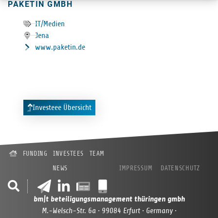
PAKE­TIN GMBH
IT/Medien
Jena
www.paketin.de
Investeee Übersicht
FUNDING
INVESTEES
TEAM
NEWS
IMPRESSUM
DATENSCHUTZ
bm|t beteiligungsmanagement thüringen gmbh
M.-Welsch-Str. 6a · 99084 Erfurt · Germany ·