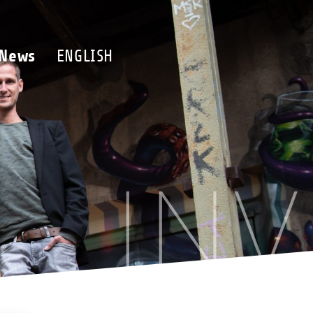
Team
News
ENGLISH
News
ENGLISH
IN