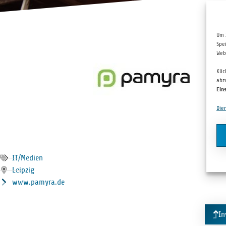
Um 
Spe
Web
Kli
abz
Ein
Die
IT/Medien
Leip­zig
www.pamyra.de
In