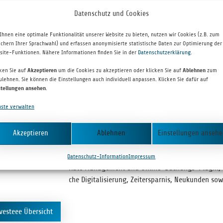
Datenschutz und Cookies
Ihnen eine optimale Funktionalität unserer Website zu bieten, nutzen wir Cookies (z.B. zum
ichern Ihrer Sprachwahl) und erfassen anonymisierte statistische Daten zur Optimierung der
site-Funktionen. Nähere Informationen finden Sie in der
Datenschutzerklärung
.
INVESTEE PARTNER
cken Sie auf
Akzeptieren
um die Cookies zu akzeptieren oder klicken Sie auf
Ablehnen
zum
Pamyra
ulehnen. Sie können die Einstellungen auch individuell anpassen. Klicken Sie dafür auf
stellungen ansehen
.
nste verwalten
PAMYRA GMBH
Pamyra.de ist der ein­zige unab­hän­gige Markt­platz 
Akzeptieren
Ablehnen
Einstellungen anseh
chem ver­sen­dende Unter­neh­men online Preise von 
direkt buchen kön­nen. Dar­über hin­aus bie­tet p
Datenschutz-Information
Impressum
Rate Manage­ment und Online-Buchungs-Plugin, wel­
che Digi­ta­li­sie­rung, Zeit­er­spar­nis, Neu­kun­den 
vesteee Übersicht