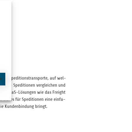
für Spe­di­ti­ons­trans­porte, auf wel­
en
500+ Spe­di­tio­nen ver­glei­chen und
amyra SaaS-Lösun­gen wie das Freight
ches für Spe­di­tio­nen eine ein­fa­
sowie Kun­den­bin­dung bringt.