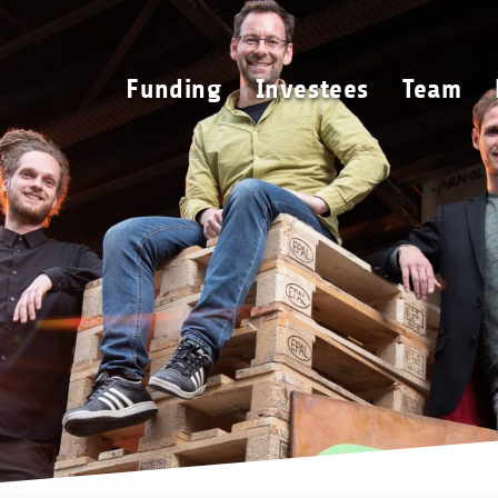
Funding
Investees
Funding
Investees
Team