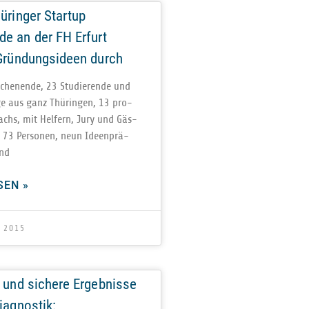
üringer Startup
e an der FH Erfurt
 Gründungsideen durch
chen­ende, 23 Stu­die­rende und
ige aus ganz Thü­rin­gen, 13 pro­
oachs, mit Hel­fern, Jury und Gäs­
t 73 Per­so­nen, neun Ideen­prä­
und
SEN »
 2015
 und sichere Ergebnisse
iagnostik: