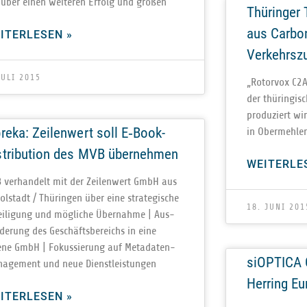
 über einen wei­te­ren Erfolg und großen
Thüringer 
aus Carbon
ITERLESEN »
Verkehrsz
JULI 2015
„Rotor­vox C2A“
der thü­rin­gi
pro­du­ziert wi
breka: Zeilenwert soll E‑Book-
in Ober­mehler
stribution des MVB übernehmen
WEITERLE
 ver­han­delt mit der Zei­len­wert GmbH aus
l­stadt / Thü­rin­gen über eine stra­te­gi­sche
18. JUNI 201
ei­li­gung und mög­li­che Über­nahme | Aus­
­de­rung des Geschäfts­be­reichs in eine
ene GmbH | Fokus­sie­rung auf Meta­da­ten­
siOPTICA 
nage­ment und neue Dienstleistungen
Herring E
ITERLESEN »