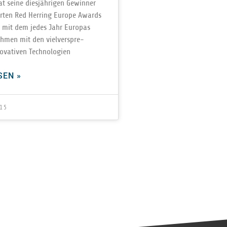
t seine dies­jäh­ri­gen Gewin­ner
r­ten Red Her­ring Europe Awards
ht, mit dem jedes Jahr Euro­pas
h­men mit den viel­ver­spre­
o­va­ti­ven Technologien
SEN »
15