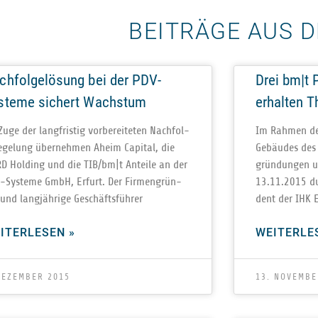
BEITRÄGE AUS 
chfolgelösung bei der PDV-
Drei bm|t
steme sichert Wachstum
erhalten T
uge der lang­fris­tig vor­be­rei­te­ten Nach­fol­
Im Rah­men der 
e­ge­lung über­neh­men Aheim Capi­tal, die
Gebäu­des des 
D Hol­ding und die TIB/bm|t Anteile an der
grün­dun­gen 
-Sys­­teme GmbH, Erfurt. Der Fir­men­grün­
13.11.2015 dur
 und lang­jäh­rige Geschäftsführer
dent der IHK E
ITERLESEN »
WEITERLE
DEZEMBER 2015
13. NOVEMBE