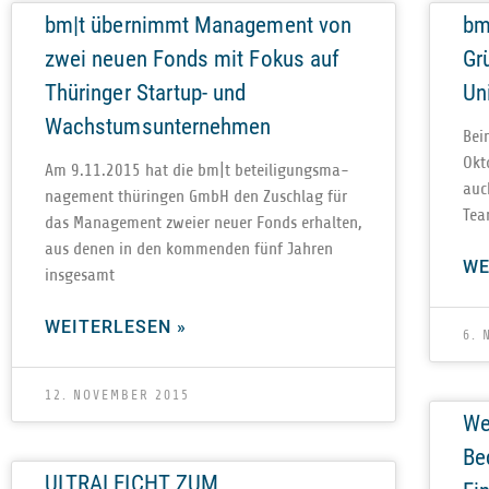
bm|t übernimmt Management von
bm
zwei neuen Fonds mit Fokus auf
Gr
Thüringer Startup- und
Un
Wachstumsunternehmen
Bei
Okt
Am 9.11.2015 hat die bm|t betei­li­gungs­ma­
auc
nage­ment thü­rin­gen GmbH den Zuschlag für
Tea
das Manage­ment zweier neuer Fonds erhal­ten,
aus denen in den kom­men­den fünf Jah­ren
WE
insgesamt
WEITERLESEN »
6. 
12. NOVEMBER 2015
We
Be
ULTRALEICHT ZUM