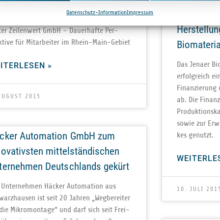
ver­äu­ßert aus­ge­glie­der­tes E‑Book-
Plattformt
Datenschutz-Information
Impressum
häft voll­stän­dig an thü­rin­gi­schen Dienst­
Herstellun
­ter Zei­len­wert GmbH – Dau­er­hafte Per­
­tive für Mit­ar­bei­ter im Rhein-Main-Gebiet
Biomateria
Das Jenaer Bio
ITERLESEN »
erfolg­reich ei
Finan­zie­rung
AUGUST 2015
ab. Die Finanz
Pro­duk­ti­ons­k
sowie zur Erwei
cker Automation GmbH zum
kes genutzt.
novativsten mittelständischen
WEITERLE
ternehmen Deutschlands gekürt
 Unter­neh­men Häcker Auto­ma­tion aus
10. JULI 201
arz­hau­sen ist seit 20 Jah­ren „Weg­be­rei­ter
 die Mikro­mon­tage“ und darf sich seit Frei­