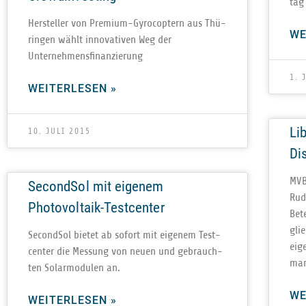
tag
Her­stel­ler von Pre­mium-Gyro­c­op­tern aus Thü­
WE
rin­gen wählt inno­va­ti­ven Weg der
Unternehmensfinanzierung
1. 
WEITERLESEN »
Li
10. JULI 2015
Di
MVB
SecondSol mit eigenem
Rudo
Photovoltaik-Testcenter
Bet
glie
Second­Sol bie­tet ab sofort mit eige­nem Test­
eig
cen­ter die Mes­sung von neuen und gebrauch­
ma­
ten Solar­mo­du­len an.
WE
WEITERLESEN »