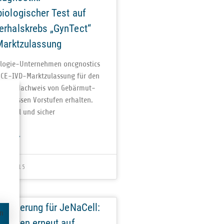
iologischer Test auf
erhalskrebs „GynTect“
Marktzulassung
o­­lo­­gie-Unter­­neh­­men onc­gno­stics
-IVD-Mark­t­­zu­­las­­sung für den
t“ zum Nach­weis von Gebär­mut­
und des­sen Vor­stu­fen erhal­ten.
schnell und sicher
SEN »
ER 2015
nanzierung für JeNaCell:
en
 setzen erneut auf