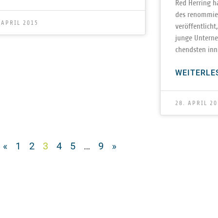
Red Her­ring ha
des renom­mie
 APRIL 2015
ver­öf­fent­lic
junge Unter­ne
chends­ten inn
WEITERLE
28. APRIL 20
«
1
2
3
4
5
…
9
»