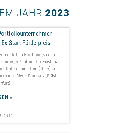
DEM JAHR
2023
 Portfoliounternehmen
hEx-Start-Förderpreis
fei­er­li­chen Eröff­nungs­feier des
Thü­rin­ger Zen­trum für Exis­tenz­
und Unter­neh­mer­tum (ThEx) am
ch u.a. Die­ter Bau­haus (Prä­si­
rfurt),
SEN »
R 2015