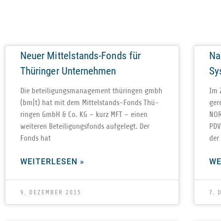
Neuer Mittelstands-Fonds für
Na
Thüringer Unternehmen
Sy
Die betei­li­gungs­ma­nage­ment thü­rin­gen gmbh
Im Z
(bm|t) hat mit dem Mit­­tel­­stands-Fonds Thü­
ge­r
rin­gen GmbH & Co. KG – kurz MFT – einen
NOR
wei­te­ren Betei­li­gungs­fonds auf­ge­legt. Der
PDV
Fonds hat
der
WEITERLESEN »
WE
9. DEZEMBER 2015
7. 