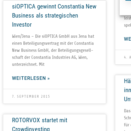
MVB 
siOPTICA gewinnt Constantia New
Gesc
Business als strategischen
leis
Investor
spek
Wien/Jena – Die siOP­TICA GmbH aus Jena hat
WE
einen Betei­li­gungs­ver­trag mit der Con­stan­tia
New Busi­ness GmbH, der Betei­li­gungs­ge­sell­
schaft der Con­stan­tia Indus­tries AG, Wien,
4. 
unter­zeich­net. Mit
WEITERLESEN »
Hä
in
7. SEPTEMBER 2015
Un
Das
Schw
ROTORVOX startet mit
für
Crowdinvesting