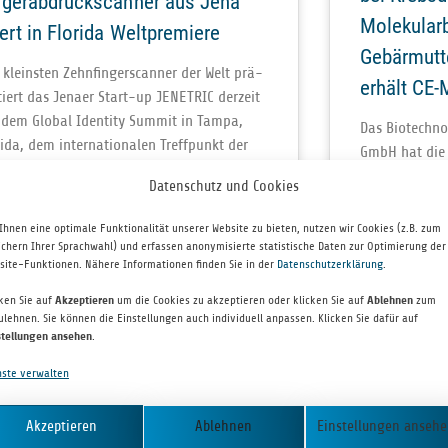
ngerabdruckscanner aus Jena
Molekularb
iert in Florida Weltpremiere
Gebärmutt
kleins­ten Zehn­fin­ger­scan­ner der Welt prä­
erhält CE-
­tiert das Jenaer Start-up JENETRIC der­zeit
 dem Glo­bal Iden­tity Sum­mit in Tampa,
Das Bio­­­tech­­n
rida, dem inter­na­tio­na­len Treff­punkt der
GmbH hat die CE
er­heits­bran­che. Der
Test „Gyn­Tec
Datenschutz und Cookies
ter­hals­krebs 
ITERLESEN »
Der Test kann 
Ihnen eine optimale Funktionalität unserer Website zu bieten, nutzen wir Cookies (z.B. zum
ichern Ihrer Sprachwahl) und erfassen anonymisierte statistische Daten zur Optimierung der
site-Funktionen. Nähere Informationen finden Sie in der
Datenschutzerklärung
.
WEITERLE
 SEPTEMBER 2015
cken Sie auf
Akzeptieren
um die Cookies zu akzeptieren oder klicken Sie auf
Ablehnen
zum
ulehnen. Sie können die Einstellungen auch individuell anpassen. Klicken Sie dafür auf
18. SEPTEMB
stellungen ansehen
.
ue Heimat für E‑Book-
nste verwalten
stribution: Zeilenwert übernimmt
Weitere Fi
breka
Akzeptieren
Ablehnen
Einstellungen anseh
Investoren