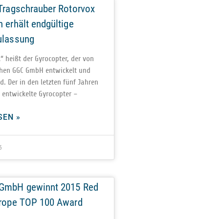
Tragschrauber Rotorvox
 erhält endgültige
ulassung
 heißt der Gyro­c­op­ter, der von
­schen GGC GmbH ent­wi­ckelt und
rd. Der in den letz­ten fünf Jah­ren
 ent­wi­ckelte Gyrocopter –
SEN »
5
GmbH gewinnt 2015 Red
urope TOP 100 Award