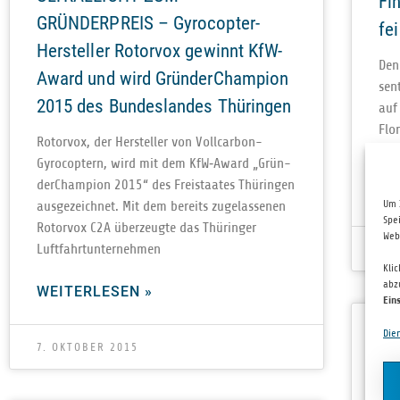
Fi
GRÜNDERPREIS – Gyrocopter-
fe
Hersteller Rotorvox gewinnt KfW-
Den 
Award und wird GründerChampion
sen
2015 des Bundeslandes Thüringen
auf
Flo­
Rotor­vox, der Her­stel­ler von Vol­l­­car­­bon-
Sich
Gyro­­c­op­­tern, wird mit dem KfW‑Award „Grün­
der­Cham­pion 2015“ des Frei­staa­tes Thü­rin­gen
WE
Um 
aus­ge­zeich­net. Mit dem bereits zuge­las­se­nen
Spe
Rotor­vox C2A über­zeugte das Thü­rin­ger
Web
Luftfahrtunternehmen
23.
Kli
abz
WEITERLESEN »
Ein
Ne
Die
Di
7. OKTOBER 2015
Li