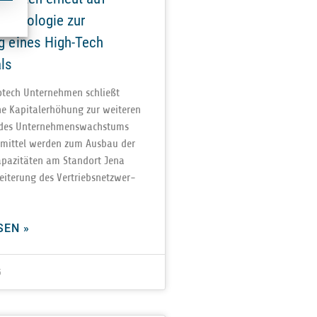
echnologie zur
g eines High-Tech
ls
­tech Unter­neh­men schließt
ne Kapi­tal­erhö­hung zur wei­te­ren
 des Unter­neh­mens­wachs­tums
­mit­tel wer­den zum Aus­bau der
a­pa­zi­tä­ten am Stand­ort Jena
­te­rung des Ver­triebs­netz­wer­
SEN »
5