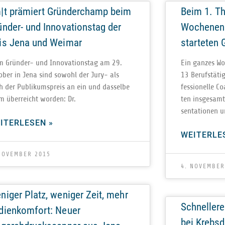
|t prämiert Gründerchamp beim
Beim 1. Th
ünder- und Innovationstag der
Wochenend
is Jena und Weimar
starteten
m Grün­­der- und Inno­va­ti­ons­tag am 29.
Ein gan­zes Wo
o­ber in Jena sind sowohl der Jury- als
13 Berufs­tä­t
h der Publi­kums­preis an ein und das­selbe
fes­sio­nelle C
m über­reicht wor­den: Dr.
ten ins­ge­sam
sen­ta­tio­nen 
ITERLESEN »
WEITERLE
NOVEMBER 2015
4. NOVEMBER
niger Platz, weniger Zeit, mehr
Schnellere
dienkomfort: Neuer
bei Krebsd