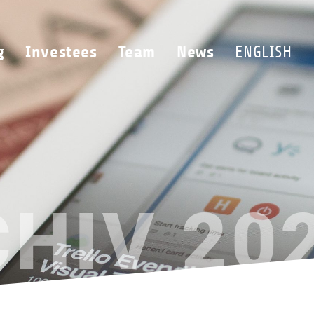
g
Investees
Team
News
ENGLISH
CHIV
20