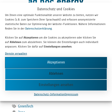
ad hoc energy
Datenschutz und Cookies
Um Ihnen eine optimale Funktionalität unserer Website zu bieten, nutzen wir
Cookies (z.B. zum Speichern Ihrer Sprachwahl) und erfassen anonymisierte
statistische Daten zur Optimierung der Website-Funktionen. Nähere Informationen
finden Sie in der
Datenschutzerklärung
.
Klicken Sie auf
Akzeptieren
um die Cookies zu akzeptieren oder klicken Sie
auf
Ablehnen
zum abzulehnen. Sie können die Einstellungen auch individuell
anpassen. Klicken Sie dafür auf
Einstellungen ansehen
.
Dienste verwalten
Ad hoc energy ist der Part­ner für die ganz­heit­li­che Umset­zung von
Akzeptieren
Groß­bat­te­rie­spei­cher-Pro­jek­ten (BESS). Dabei küm­mert sich das
Ablehnen
Unter­neh­men um Pla­nung, Anschluss, Geneh­mi­gun­gen, Infra­
struk­tur und den lang­fris­ti­gen Betrieb – alles aus einer Hand.
Einstellungen ansehen
Datenschutz-Information
Impressum
AD HOC ENERGY AG
GreenTech