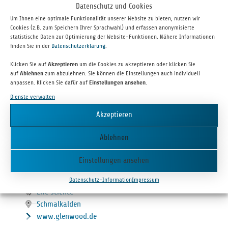
Born
Datenschutz und Cookies
Um Ihnen eine optimale Funktionalität unserer Website zu bieten, nutzen wir
Cookies (z.B. zum Speichern Ihrer Sprachwahl) und erfassen anonymisierte
statistische Daten zur Optimierung der Website-Funktionen. Nähere Informationen
finden Sie in der
Datenschutzerklärung
.
Klicken Sie auf
Akzeptieren
um die Cookies zu akzeptieren oder klicken Sie
auf
Ablehnen
zum abzulehnen. Sie können die Einstellungen auch individuell
anpassen. Klicken Sie dafür auf
Einstellungen ansehen
.
Dienste verwalten
Akzeptieren
Die Born Gruppe ver­treibt über die ope­ra­tive Gesell­schaft Glen­
Ablehnen
wood GmbH phar­ma­zeu­ti­sche Produkte.
Einstellungen ansehen
BORN GMBH
Datenschutz-Information
Impressum
Life Science
Schmal­kal­den
www.glenwood.de