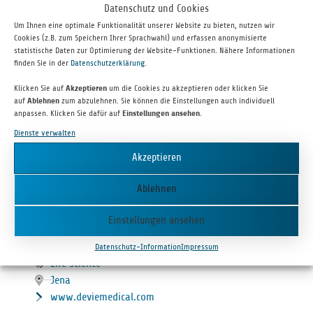
devie medical
Datenschutz und Cookies
Um Ihnen eine optimale Funktionalität unserer Website zu bieten, nutzen wir
Cookies (z.B. zum Speichern Ihrer Sprachwahl) und erfassen anonymisierte
statistische Daten zur Optimierung der Website-Funktionen. Nähere Informationen
finden Sie in der
Datenschutzerklärung
.
Klicken Sie auf
Akzeptieren
um die Cookies zu akzeptieren oder klicken Sie
auf
Ablehnen
zum abzulehnen. Sie können die Einstellungen auch individuell
anpassen. Klicken Sie dafür auf
Einstellungen ansehen
.
Dienste verwalten
Akzeptieren
devie medi­cal GmbH befasst sich mit der Ent­wick­lung, der Fer­ti­
Ablehnen
gung und dem Ver­trieb einer wirk­stoff­frei­set­zen­den Herzklappe.
Einstellungen ansehen
DEVIE MEDI­CAL GMBH
Datenschutz-Information
Impressum
Life Science
Jena
www.deviemedical.com