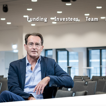
Funding
Investees
Funding
Investees
Team