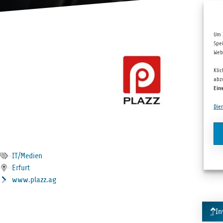
Um 
Spe
Web
Kli
abz
Ein
Die
IT/Medien
Erfurt
www.plazz.ag
In