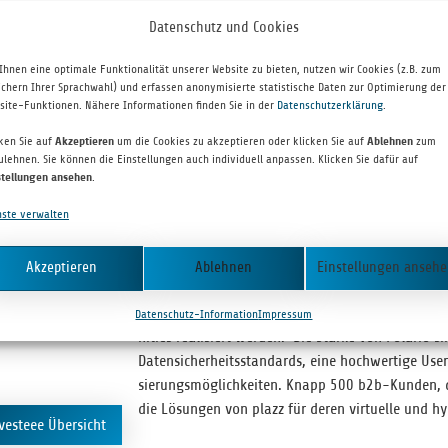
Datenschutz und Cookies
Ihnen eine optimale Funktionalität unserer Website zu bieten, nutzen wir Cookies (z.B. zum
ichern Ihrer Sprachwahl) und erfassen anonymisierte statistische Daten zur Optimierung der
site-Funktionen. Nähere Informationen finden Sie in der
Datenschutzerklärung
.
INVESTEE PARTNER
cken Sie auf
Akzeptieren
um die Cookies zu akzeptieren oder klicken Sie auf
Ablehnen
zum
plazz
ulehnen. Sie können die Einstellungen auch individuell anpassen. Klicken Sie dafür auf
stellungen ansehen
.
nste verwalten
PLAZZ AG
Die plazz AG hat mit Pola­rio (
https://polario.app/
Akzeptieren
Ablehnen
Einstellungen anseh
mu­nity Platt­form ent­wi­ckelt, über die live, vir­tu­
den, Unter­neh­mens- und Mit­ar­bei­ter­kom­mu­ni­ka
Datenschutz-Information
Impressum
ni­ties rea­li­siert wer­den. Die Stärke von Pola­rio s
Daten­si­cher­heits­stan­dards, eine hoch­wer­tige User
sie­rungs­mög­lich­kei­ten. Knapp 500 b2b-Kun­den,
die Lösun­gen von plazz für deren vir­tu­elle und hy
vesteee Übersicht