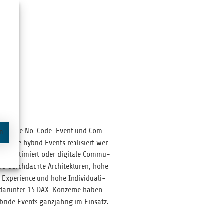
de
) eine No-Code-Event und Com­
en
ell sowie hybrid Events rea­li­siert wer­
­tion opti­miert oder digi­tale Com­mu­
ind durch­dachte Archi­tek­tu­ren, hohe
 Expe­ri­ence und hohe Indi­vi­dua­li­
 dar­un­ter 15 DAX-Kon­zerne haben
bride Events ganz­jäh­rig im Einsatz.