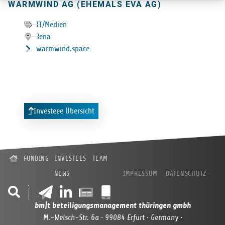
WARM­WIND AG (EHE­MALS EVA AG)
IT/Medien
Jena
warmwind.space
Investeee Übersicht
FUNDING
INVESTEES
TEAM
NEWS
IMPRESSUM
DATENSCHUTZ
bm|t beteiligungsmanagement thüringen gmbh
M.-Welsch-Str. 6a · 99084 Erfurt · Germany ·