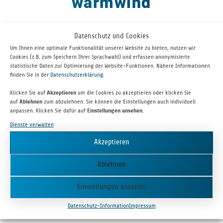
warmwind
Datenschutz und Cookies
Um Ihnen eine optimale Funktionalität unserer Website zu bieten, nutzen wir
Cookies (z.B. zum Speichern Ihrer Sprachwahl) und erfassen anonymisierte
statistische Daten zur Optimierung der Website-Funktionen. Nähere Informationen
finden Sie in der
Datenschutzerklärung
.
Klicken Sie auf
Akzeptieren
um die Cookies zu akzeptieren oder klicken Sie
auf
Ablehnen
zum abzulehnen. Sie können die Einstellungen auch individuell
anpassen. Klicken Sie dafür auf
Einstellungen ansehen
.
Warm­wind ist das erste KI-Betriebs­sys­tem aus Deutsch­land, das
Dienste verwalten
als „auto­no­mer Cloud-Mit­ar­bei­ter“ kon­zi­piert ist. Die Soft­ware
Akzeptieren
auto­ma­ti­siert wie­der­keh­rende Büro­pro­zesse voll­stän­dig auf visu­
el­ler Basis und bie­tet ins­be­son­dere klei­nen und mitt­le­ren Unter­
Ablehnen
neh­men einen nie­der­schwel­li­gen Zugang zur pro­duk­ti­ven Nut­zung
von Künst­li­cher Intel­li­genz – ohne Kom­ple­xi­tät und API-
Einstellungen ansehen
Schnittstellen.
Datenschutz-Information
Impressum