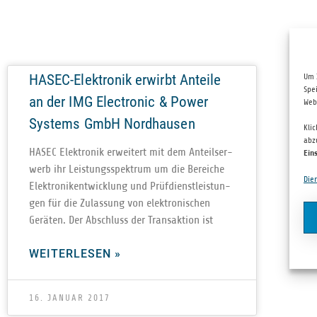
HASEC-Elektronik erwirbt Anteile
Um 
Spe
an der IMG Electronic & Power
Web
Systems GmbH Nordhausen
Kli
abz
HASEC Elek­tro­nik erwei­tert mit dem Anteils­er­
Ein
werb ihr Leis­tungs­spek­trum um die Berei­che
Die
Elek­tro­nik­ent­wick­lung und Prüf­dienst­leis­tun­
gen für die Zulas­sung von elek­tro­ni­schen
Gerä­ten. Der Abschluss der Trans­ak­tion ist
WEITERLESEN »
16. JANUAR 2017