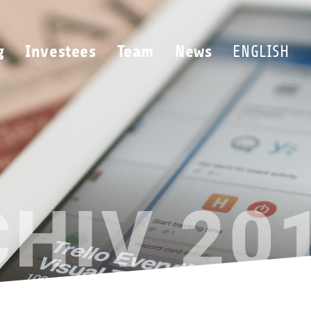
g
Investees
Team
News
ENGLISH
CHIV
20