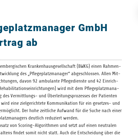
legeplatzmanager GmbH
rtrag ab
m­ber­gi­schen Kran­ken­haus­ge­sell­schaft (BWKG) einen Rah­men­
wick­lung des „Pfle­ge­platz­ma­na­ger“ abge­schlos­sen. Allen Mit­
rich­tun­gen, davon 92 ambu­lante Pfle­ge­dienste und 42 Ein­rich­
a­bi­li­ta­ti­ons­ein­rich­tun­gen) wird mit dem Pfle­ge­platz­ma­na­
 des Ver­mitt­lungs- und Über­lei­tungs­pro­zes­ses der Pati­en­ten
g wird eine ziel­ge­rich­tete Kom­mu­ni­ka­tion für ein geset­zes- und
 ermög­licht. Der hohe zeit­li­che Auf­wand für die Suche nach einer
platz­ma­na­gers deut­lich redu­ziert werden.
Ein­satz von Scoring-Algo­rith­men und setzt auf einen neu­tra­len
­hal­tens fin­det somit nicht statt. Auch die Ent­schei­dung über die