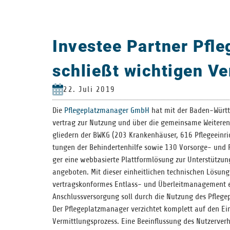
Investee Partner Pf
schließt wichtigen Ve
22. Juli 2019
Die
Pfle­ge­platz­ma­na­ger GmbH
hat mit der Baden-Würt­te
ver­trag zur Nut­zung und über die gemein­same Wei­ter­ent­
glie­dern der BWKG (203 Kran­ken­häu­ser, 616 Pfle­ge­ein­
tun­gen der Behin­der­ten­hilfe sowie 130 Vor­sorge- und Reh
ger eine web­ba­sierte Platt­form­lö­sung zur Unter­stüt­zung
ange­bo­ten. Mit die­ser ein­heit­li­chen tech­ni­schen Lösun
ver­trags­kon­for­mes Ent­lass- und Über­leit­ma­nage­ment
Anschluss­ver­sor­gung soll durch die Nut­zung des Pfle­ge­
Der Pfle­ge­platz­ma­na­ger ver­zich­tet kom­plett auf den 
Ver­mitt­lungs­pro­zess. Eine Beein­flus­sung des Nut­zer­ver