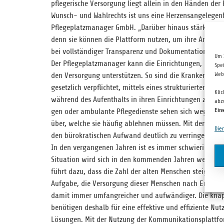
pfle­ge­ri­sche Ver­sor­gung liegt allein in den Hän­den der
Wunsch- und Wahl­rechts ist uns eine Her­zens­an­ge­le­gen­
Pfle­ge­platz­ma­na­ger GmbH. „Dar­über hin­aus stär­ken wi
denn sie kön­nen die Platt­form nut­zen, um ihre Ange­bote 
bei voll­stän­di­ger Trans­pa­renz und Doku­men­ta­tion 
Um 
Der Pfle­ge­platz­ma­na­ger kann die Ein­rich­tun­gen, die 
Spe
Web
den Ver­sor­gung unter­stüt­zen. So sind die Kran­ken­häu­ser
gesetz­lich ver­pflich­tet, mit­tels eines struk­tu­rier­ten E
Kli
wäh­rend des Auf­ent­halts in ihren Ein­rich­tun­gen zu orga­n
abz
Ein
gen oder ambu­lante Pfle­ge­dienste sehen sich wegen der f
über, wel­che sie häu­fig ableh­nen müs­sen. Mit dem Pfle­
Die
den büro­kra­ti­schen Auf­wand deut­lich zu verringern.
In den ver­gan­ge­nen Jah­ren ist es immer schwie­ri­ger ge
Situa­tion wird sich in den kom­men­den Jah­ren wei­ter ve
führt dazu, dass die Zahl der alten Men­schen steigt und da
Auf­gabe, die Ver­sor­gung die­ser Men­schen nach Ent­las
damit immer umfang­rei­cher und auf­wän­di­ger. Die knap­
benö­ti­gen des­halb für eine effek­tive und effi­zi­ente Nut­z
Lösun­gen. Mit der Nut­zung der Kom­mu­ni­ka­ti­ons­platt­for