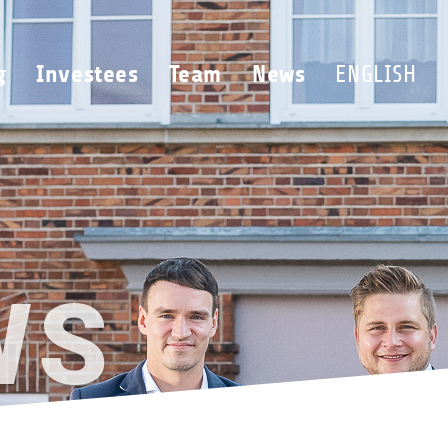
g
Investees
Team
News
ENGLISH
WS