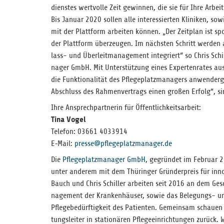
diens­tes wert­volle Zeit gewin­nen, die sie für Ihre Arbei
Bis Januar 2020 sol­len alle inter­es­sier­ten Kli­ni­ken, s
mit der Platt­form arbei­ten kön­nen. „Der Zeit­plan ist spo
der Platt­form über­zeu­gen. Im nächs­ten Schritt wer­den au
lass- und Über­leit­ma­nage­ment inte­griert“ so Chris Schil
na­ger GmbH. Mit Unter­stüt­zung eines Exper­ten­ra­tes aus b
die Funk­tio­na­li­tät des Pfle­ge­platz­ma­na­gers anwen­der­
Abschluss des Rah­men­ver­trags einen gro­ßen Erfolg“, si
Ihre Ansprech­part­ne­rin für Öffentlichkeitsarbeit:
Tina Vogel
Tele­fon: 03661 4033914
E‑Mail:
presse@pflegeplatzmanager.de
Die
Pfle­ge­platz­ma­na­ger GmbH
, gegrün­det im Februar 20
unter ande­rem mit dem Thü­rin­ger Grün­der­preis für inno­v
Bauch und Chris Schil­ler arbei­ten seit 2016 an dem Geschä
nage­ment der Kran­ken­häu­ser, sowie das Bele­gungs- und
Pfle­ge­be­dürf­tig­keit des Pati­en­ten. Gemein­sam schauen
tungs­lei­ter in sta­tio­nä­ren Pfle­ge­ein­rich­tun­gen zurück.