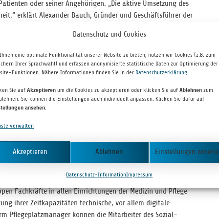
 Pati­en­ten oder sei­ner Ange­hö­ri­gen. „Die aktive Umset­zung des
heit.“ erklärt Alex­an­der Bauch, Grün­der und Geschäfts­füh­rer der
r den fai­ren Wett­be­werb bei den Nach- und Wei­ter­ver­sor­gern,
Datenschutz und Cookies
posi­tiv dar­zu­stel­len und erhal­ten alle pas­sen­den Anfra­gen
des Auf­nahme- und Überleitmanagements.“
Ihnen eine optimale Funktionalität unserer Website zu bieten, nutzen wir Cookies (z.B. zum
Pati­en­ten und ihre Ange­hö­ri­gen bei der Suche nach der pas­sen­
ichern Ihrer Sprachwahl) und erfassen anonymisierte statistische Daten zur Optimierung der
site-Funktionen. Nähere Informationen finden Sie in der
Datenschutzerklärung
.
, wie auch die Vor­sorge und Reha­bi­li­ta­ti­ons­ein­rich­tun­gen
nt­lass­ma­nage­ments die Anschluss­ver­sor­gung der Pati­en­ten bereits
cken Sie auf
Akzeptieren
um die Cookies zu akzeptieren oder klicken Sie auf
Ablehnen
zum
i­sie­ren. Die Nach- und Wei­ter­ver­sor­ger wie Pfle­ge­ein­rich­tun­
ulehnen. Sie können die Einstellungen auch individuell anpassen. Klicken Sie dafür auf
stellungen ansehen
.
eh­len­den Ver­sor­gungs­ka­pa­zi­tä­ten vie­len Anfra­gen gegen­
ge­platz­ma­na­ger kann es gelin­gen, die Suche zu ver­kür­zen und
nste verwalten
wor­den, die pas­sende Pfle­ge­ver­sor­gung zu fin­den und diese
Akzeptieren
Ablehnen
Einstellungen anseh
r­schär­fen. Denn die demo­gra­fi­sche Ent­wick­lung in Deutsch­land
mit vor­aus­sicht­lich auch die Zahl der Pfle­ge­be­dürf­ti­gen. Die
Datenschutz-Information
Impressum
­sung aus dem Kran­ken­haus oder der Reha zu orga­ni­sie­ren, wird
pen Fach­kräfte in allen Ein­rich­tun­gen der Medi­zin und Pflege
ung ihrer Zeit­ka­pa­zi­tä­ten tech­ni­sche, vor allem digi­tale
m Pfle­ge­platz­ma­na­ger kön­nen die Mit­ar­bei­ter des Sozi­al­