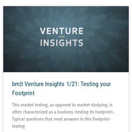
bm|t Venture Insights 1/21: Testing your
Footprint
This mar­ket test­ing, as oppo­sed to mar­ket stu­dy­ing, is
often cha­rac­te­ri­zed as a busi­ness ›test­ing its foot­print›.
Typi­cal ques­ti­ons that need ans­wers in this footprint-
testing