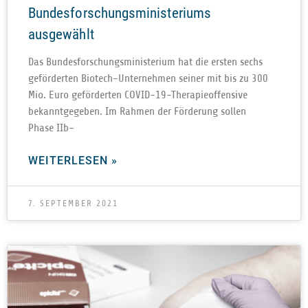
Bundesforschungsministeriums
ausgewählt
Das Bun­des­for­schungs­mi­nis­te­rium hat die ers­ten sechs
geför­der­ten Bio­­­tech-Unter­­neh­­men sei­ner mit bis zu 300
Mio. Euro geför­der­ten COVID-19-The­ra­pie­of­­fen­­sive
bekannt­ge­ge­ben. Im Rah­men der För­de­rung sol­len
Phase IIb-
WEITERLESEN »
7. SEPTEMBER 2021