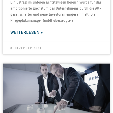
Ein Betrag im unte­ren acht­stel­li­gen Bereich wurde für das
ambi­tio­nierte Wachs­tum des Unter­neh­mens durch die Alt­
ge­sell­schaf­ter und neue Inves­to­ren ein­ge­sam­melt. Die
Pfle­ge­platz­ma­na­ger GmbH über­zeugte ein
WEITERLESEN »
8. DEZEMBER 2021