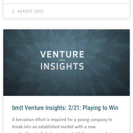
2. AUGUST 2021
bm|t Venture Insights: 2/21: Playing to Win
A her­cu­lean effort is requi­red for a young com­pany to
break into an estab­lished mar­ket with a new