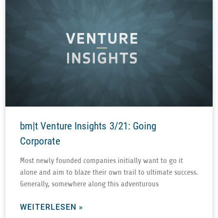
bm|t Venture Insights 3/21: Going
Corporate
Most newly foun­ded com­pa­nies initi­ally want to go it
alone and aim to blaze their own trail to ulti­mate suc­cess.
Gene­rally, some­where along this adventurous
WEITERLESEN »