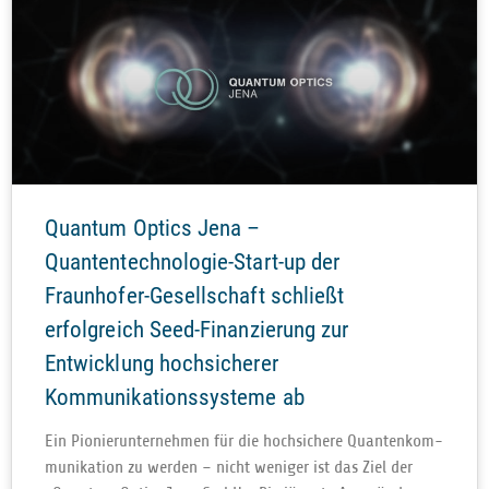
Quantum Optics Jena –
Quantentechnologie-Start-up der
Fraunhofer-Gesellschaft schließt
erfolgreich Seed-Finanzierung zur
Entwicklung hochsicherer
Kommunikationssysteme ab
Ein Pio­nier­un­ter­neh­men für die hoch­si­chere Quan­ten­kom­
mu­ni­ka­tion zu wer­den – nicht weni­ger ist das Ziel der