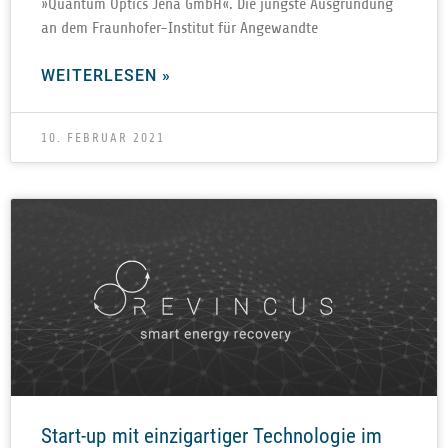
»Quan­tum Optics Jena GmbH«. Die jüngste Aus­grün­dung
an dem Fraun­ho­­fer-Ins­ti­­tut für Angewandte
WEITERLESEN »
10. FEBRUAR 2021
Start-up mit einzigartiger Technologie im