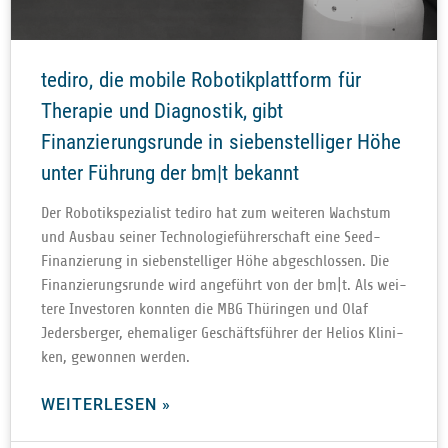
tediro, die mobile Robotikplattform für
Therapie und Diagnostik, gibt
Finanzierungsrunde in siebenstelliger Höhe
unter Führung der bm|t bekannt
Der Robo­tik­spe­zia­list tediro hat zum wei­te­ren Wachs­tum
und Aus­bau sei­ner Tech­no­lo­gie­füh­rer­schaft eine Seed-
Finan­zie­rung in sie­ben­stel­li­ger Höhe abge­schlos­sen. Die
Finan­zie­rungs­runde wird ange­führt von der bm|t. Als wei­
tere Inves­to­ren konn­ten die MBG Thü­rin­gen und Olaf
Jeders­ber­ger, ehe­ma­li­ger Geschäfts­füh­rer der Helios Kli­ni­
ken, gewon­nen werden.
WEITERLESEN »