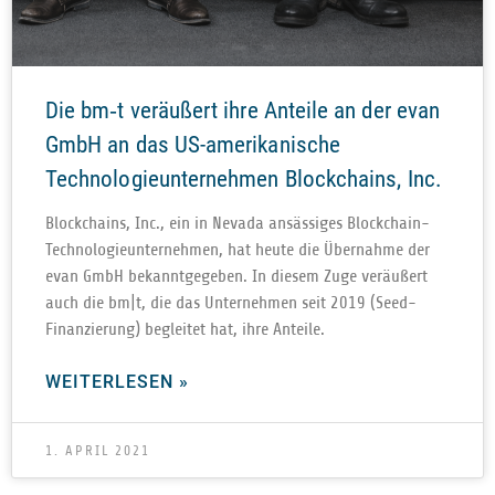
Die bm‑t veräußert ihre Anteile an der evan
GmbH an das US-amerikanische
Technologieunternehmen Blockchains, Inc.
Block­chains, Inc., ein in Nevada ansäs­si­ges Block­chain-
Tech­no­lo­gie­un­ter­neh­men, hat heute die Über­nahme der
evan GmbH bekannt­ge­ge­ben. In die­sem Zuge ver­äu­ßert
auch die bm|t, die das Unter­neh­men seit 2019 (Seed-
Finan­zie­rung) beglei­tet hat, ihre Anteile.
WEITERLESEN »
1. APRIL 2021