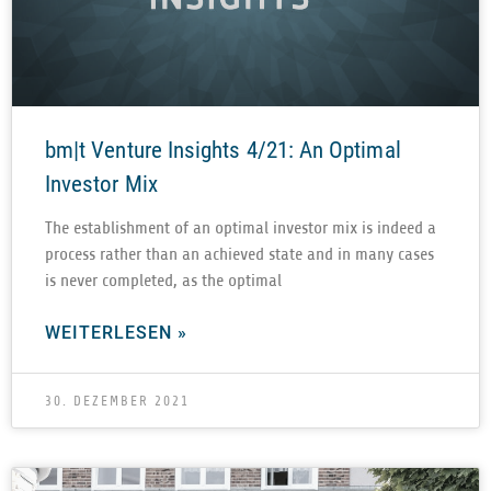
bm|t Venture Insights 4/21: An Optimal
Investor Mix
The estab­lish­ment of an opti­mal inves­tor mix is indeed a
pro­cess rather than an achie­ved state and in many cases
is never com­ple­ted, as the optimal
WEITERLESEN »
30. DEZEMBER 2021