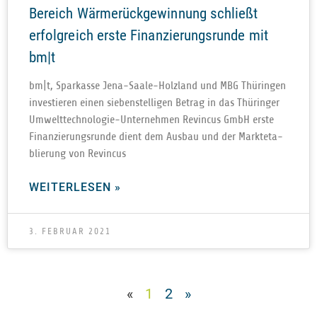
Bereich Wärmerückgewinnung schließt
erfolgreich erste Finanzierungsrunde mit
bm|t
bm|t, Spar­kasse Jena-Saale-Hol­z­­land und MBG Thü­rin­gen
inves­tie­ren einen sie­ben­stel­li­gen Betrag in das Thü­rin­ger
Umwelt­­­tech­­no­­lo­­gie-Unter­­neh­­men Revin­cus GmbH erste
Finan­zie­rungs­runde dient dem Aus­bau und der Markt­eta­
blie­rung von Revincus
WEITERLESEN »
3. FEBRUAR 2021
«
1
2
»