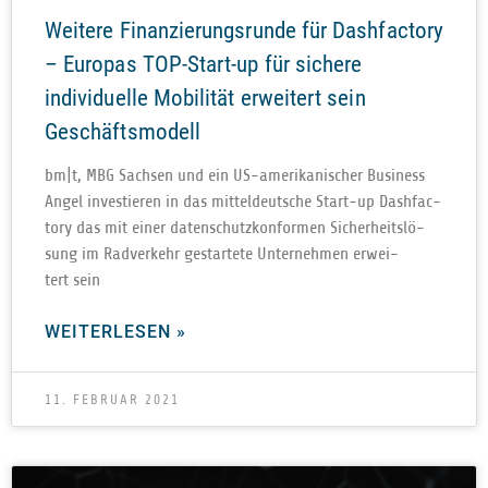
Weitere Finanzierungsrunde für Dashfactory
– Europas TOP-Start-up für sichere
individuelle Mobilität erweitert sein
Geschäftsmodell
bm|t, MBG Sach­sen und ein US-ame­ri­­ka­­ni­­scher Busi­ness
Angel inves­tie­ren in das mit­tel­deut­sche Start-up Dash­fac­
tory das mit einer daten­schutz­kon­for­men Sicher­heits­lö­
sung im Rad­ver­kehr gestar­tete Unter­neh­men erwei­
tert sein
WEITERLESEN »
11. FEBRUAR 2021