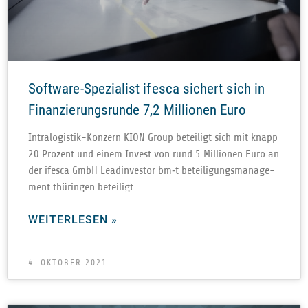
Software-Spezialist ifesca sichert sich in
Finanzierungsrunde 7,2 Millionen Euro
Intra­­lo­­gis­­tik-Kon­­­zern KION Group betei­ligt sich mit knapp
20 Pro­zent und einem Invest von rund 5 Mil­lio­nen Euro an
der ife­sca GmbH Lead­in­ves­tor bm‑t betei­li­gungs­ma­nage­
ment thü­rin­gen beteiligt
WEITERLESEN »
4. OKTOBER 2021