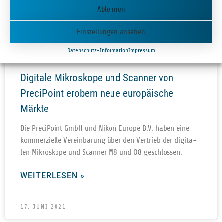
Ablehnen
Einstellungen ansehen
Datenschutz-Information
Impressum
Digitale Mikroskope und Scanner von
PreciPoint erobern neue europäische
Märkte
Die Pre­ci­Point GmbH und Nikon Europe B.V. haben eine
kom­mer­zi­elle Ver­ein­ba­rung über den Ver­trieb der digi­ta­
len Mikro­skope und Scan­ner M8 und O8 geschlossen.
WEITERLESEN »
17. JUNI 2021