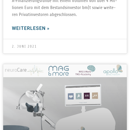
A‑Finanzierungsrunde mit einem Volu­men von über 4 Mil­
lio­nen Euro mit dem Bestands­in­ves­tor bm|t sowie wei­te­
ren Pri­vat­in­ves­to­ren abgeschlossen.
WEITERLESEN »
2. JUNI 2021