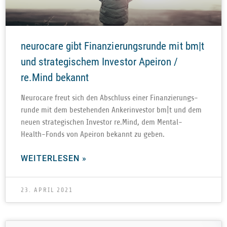
neurocare gibt Finanzierungsrunde mit bm|t
und strategischem Investor Apeiron /
re.Mind bekannt
Neu­ro­care freut sich den Abschluss einer Finan­zie­rungs­
runde mit dem bestehen­den Anker­in­ves­tor bm|t und dem
neuen stra­te­gi­schen Inves­tor re.Mind, dem Men­tal-
Health-Fonds von Apei­ron bekannt zu geben.
WEITERLESEN »
23. APRIL 2021