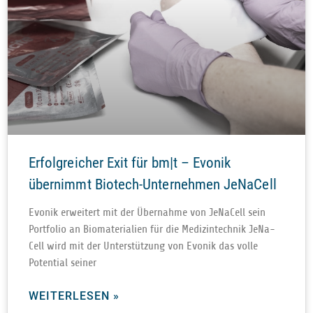
Erfolgreicher Exit für bm|t – Evonik
übernimmt Biotech-Unternehmen JeNaCell
Evo­nik erwei­tert mit der Über­nahme von JeNa­Cell sein
Port­fo­lio an Bio­ma­te­ria­lien für die Medi­zin­tech­nik JeNa­
Cell wird mit der Unter­stüt­zung von Evo­nik das volle
Poten­tial seiner
WEITERLESEN »