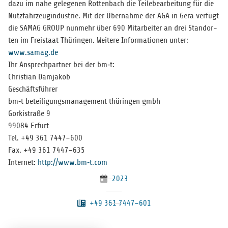
dazu im nahe gele­ge­nen Rot­ten­bach die Tei­le­be­ar­bei­tung für die
Nutz­fahr­zeug­in­dus­trie. Mit der Über­nahme der AGA in Gera ver­fügt
die SAMAG GROUP nun­mehr über 690 Mit­ar­bei­ter an drei Stand­or­
ten im Frei­staat Thü­rin­gen. Wei­tere Infor­ma­tio­nen unter:
www.samag.de
Ihr Ansprech­part­ner bei der bm‑t:
Chris­tian Damjakob
Geschäftsführer
bm‑t betei­li­gungs­ma­nage­ment thü­rin­gen gmbh
Gor­ki­straße 9
99084 Erfurt
Tel. +49 361 7447–600
Fax. +49 361 7447–635
Inter­net:
http://www.bm‑t.com
2023
+49 361 7447–601