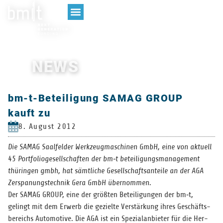
NEWS
bm-t-Beteiligung SAMAG GROUP
kauft zu
8. August 2012
Die SAMAG Saal­fel­der Werk­zeug­ma­schi­nen GmbH, eine von aktu­ell
45 Port­fo­lio­ge­sell­schaf­ten der bm‑t betei­li­gungs­ma­nage­ment
thü­rin­gen gmbh, hat sämt­li­che Gesell­schafts­an­teile an der AGA
Zer­spa­nungs­tech­nik Gera GmbH übernommen.
Der SAMAG GROUP, eine der größ­ten Betei­li­gun­gen der bm‑t,
gelingt mit dem Erwerb die gezielte Ver­stär­kung ihres Geschäfts­
be­reichs Auto­mo­tive. Die AGA ist ein Spe­zi­al­an­bie­ter für die Her­