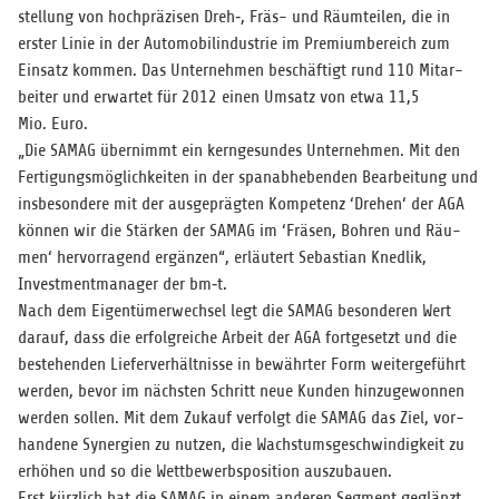
stel­lung von hoch­prä­zi­sen Dreh‑, Fräs- und Räum­tei­len, die in
ers­ter Linie in der Auto­mo­bil­in­dus­trie im Pre­mi­um­be­reich zum
Ein­satz kom­men. Das Unter­neh­men beschäf­tigt rund 110 Mit­ar­
bei­ter und erwar­tet für 2012 einen Umsatz von etwa 11,5
Mio. Euro.
„Die SAMAG über­nimmt ein kern­ge­sun­des Unter­neh­men. Mit den
Fer­ti­gungs­mög­lich­kei­ten in der span­ab­he­ben­den Bear­bei­tung und
ins­be­son­dere mit der aus­ge­präg­ten Kom­pe­tenz ‘Dre­hen‘ der AGA
kön­nen wir die Stär­ken der SAMAG im ‘Frä­sen, Boh­ren und Räu­
men‘ her­vor­ra­gend ergän­zen“, erläu­tert Sebas­tian Kned­lik,
Invest­ment­ma­na­ger der bm‑t.
Nach dem Eigen­tü­mer­wech­sel legt die SAMAG beson­de­ren Wert
dar­auf, dass die erfolg­rei­che Arbeit der AGA fort­ge­setzt und die
bestehen­den Lie­fer­ver­hält­nisse in bewähr­ter Form wei­ter­ge­führt
wer­den, bevor im nächs­ten Schritt neue Kun­den hin­zu­ge­won­nen
wer­den sol­len. Mit dem Zukauf ver­folgt die SAMAG das Ziel, vor­
han­dene Syn­er­gien zu nut­zen, die Wachs­tums­ge­schwin­dig­keit zu
erhö­hen und so die Wett­be­werbs­po­si­tion auszubauen.
Erst kürz­lich hat die SAMAG in einem ande­ren Seg­ment geglänzt.