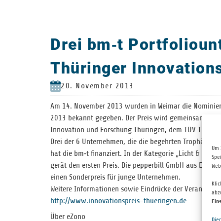
Drei bm‑t Portfoliou
Thüringer Innovation
20. November 2013
Am 14. Novem­ber 2013 wur­den in Wei­mar die Nomi­nier­ten 
2013 bekannt gege­ben. Der Preis wird gemein­sam vom Thü­ri
Inno­va­tion und For­schung Thü­rin­gen, dem TÜV Thü­rin
Drei der 6 Unter­neh­men, die die begehr­ten Tro­phäen un
Um 
hat die bm‑t finan­ziert. In der Kate­go­rie „Licht & Leben
Spe
ge­rät den ers­ten Preis. Die pep­per­bill GmbH aus Erfurt 
Web
einen Son­der­preis für junge Unternehmen.
Kli
Wei­tere Infor­ma­tio­nen sowie Ein­drü­cke der Ver­an­stal­
abz
http://www.innovationspreis-thueringen.de
Ein
Über eZono
Die