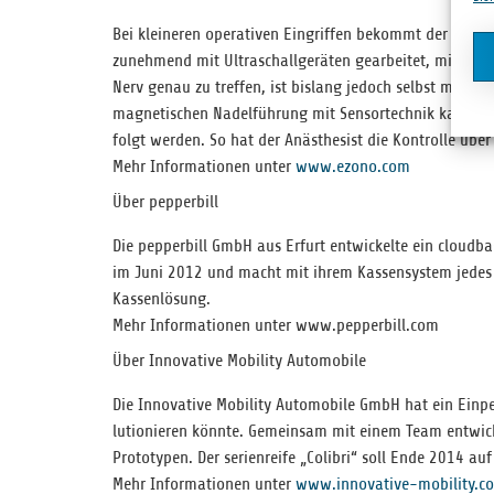
Bei klei­ne­ren ope­ra­ti­ven Ein­grif­fen bekommt der Pati­e
zuneh­mend mit Ultra­schall­ge­rä­ten gear­bei­tet, mit denen
Nerv genau zu tref­fen, ist bis­lang jedoch selbst mit Ult
magne­ti­schen Nadel­füh­rung mit Sen­sor­tech­nik kann b
folgt wer­den. So hat der Anäs­the­sist die Kon­trolle üb
Mehr Infor­ma­tio­nen unter
www.ezono.com
Über pepperbill
Die pep­per­bill GmbH aus Erfurt ent­wi­ckelte ein cloud­ba
im Juni 2012 und macht mit ihrem Kas­sen­sys­tem jedes iP
Kassenlösung.
Mehr Infor­ma­tio­nen unter www.pepperbill.com
Über Innovative Mobility Automobile
Die Inno­va­tive Mobi­lity Auto­mo­bile GmbH hat ein Ein­pe
lu­tio­nie­ren könnte. Gemein­sam mit einem Team ent­wi­ck
Pro­to­ty­pen. Der seri­en­reife „Coli­bri“ soll Ende 2014
Mehr Infor­ma­tio­nen unter
www.innovative-mobility.c