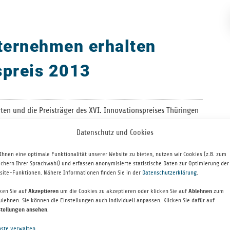
nternehmen erhalten
spreis 2013
und die Preis­trä­ger des XVI. Inno­va­ti­ons­prei­ses Thü­rin­gen
n­ger Wirt­schafts­mi­nis­te­rium, der Stif­tung für Tech­no­lo­gie,
Datenschutz und Cookies
­gen sowie der Ernst-Abbe-Stif­tung ausgelobt.
d das Preis­geld in Höhe von ins­ge­samt 100.000 € erhiel­ten,
Ihnen eine optimale Funktionalität unserer Website zu bieten, nutzen wir Cookies (z.B. zum
“ erhielt die eZono AG aus Jena für ihr inno­va­ti­ves Ultra­schall­
ichern Ihrer Sprachwahl) und erfassen anonymisierte statistische Daten zur Optimierung der
und die Inno­va­tive Mobi­lity Auto­mo­bile GmbH erhiel­ten jeweils
site-Funktionen. Nähere Informationen finden Sie in der
Datenschutzerklärung
.
cken Sie auf
Akzeptieren
um die Cookies zu akzeptieren oder klicken Sie auf
Ablehnen
zum
tung fin­den Sie auf der Web­seite der STIFT unter
ulehnen. Sie können die Einstellungen auch individuell anpassen. Klicken Sie dafür auf
stellungen ansehen
.
nste verwalten