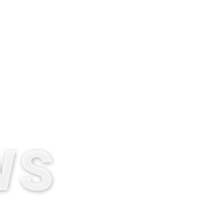
g
Investees
Team
News
ENGLISH
WS