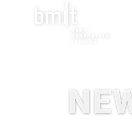
Fundin
NE