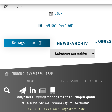
gemanaged.
2023
+49 361 7447–601
JOBS
PRES
Beitragsübersicht
NEWS-ARCHIV
FUNDING
INVESTEES
TEAM
NEWS
IMPRESSUM
DATENSCHUTZ
bm|t beteiligungsmanagement thüringen gmbh
M.-Welsch-Str. 6a · 99084 Erfurt · Germany ·
+49 361 · 7447-601
·
info@bm-t.de