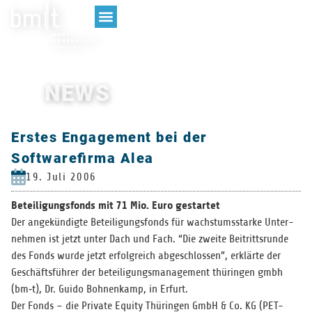
NEWS
Erstes Engagement bei der
Softwarefirma Alea
19. Juli 2006
Betei­li­gungs­fonds mit 71 Mio. Euro gestartet
Der ange­kün­digte Betei­li­gungs­fonds für wachs­tums­starke Unter­
neh­men ist jetzt unter Dach und Fach. “Die zweite Bei­tritts­runde
des Fonds wurde jetzt erfolg­reich abge­schlos­sen”, erklärte der
Geschäfts­füh­rer der betei­li­gungs­ma­nage­ment thü­rin­gen gmbh
(bm‑t), Dr. Guido Boh­nen­kamp, in Erfurt.
Der Fonds – die Pri­vate Equity Thü­rin­gen GmbH & Co. KG (PET-