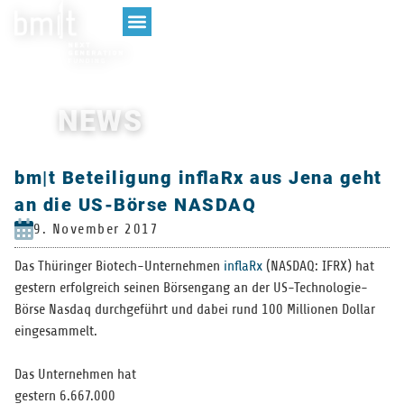
NEWS
bm|t Beteiligung inflaRx aus Jena geht
an die US-Börse NASDAQ
9. November 2017
Das Thü­rin­ger Bio­tech-Unter­neh­men
inflaRx
(NASDAQ: IFRX) hat
ges­tern erfolg­reich sei­nen Bör­sen­gang an der US-Tech­no­lo­gie-
Börse Nasdaq durch­ge­führt und dabei rund 100 Mil­lio­nen Dol­lar
eingesammelt.
Das Unter­neh­men hat
ges­tern 6.667.000