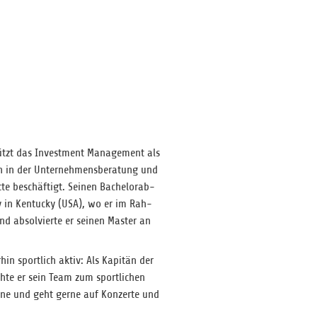
tützt das Invest­ment Manage­ment als
n in der Unter­neh­mens­be­ra­tung und
te beschäf­tigt. Sei­nen Bache­lor­ab­
ty in Ken­tu­cky (USA), wo er im Rah­
end absol­vierte er sei­nen Mas­ter an
­hin sport­lich aktiv: Als Kapi­tän der
chte er sein Team zum sport­li­chen
gerne und geht gerne auf Kon­zerte und