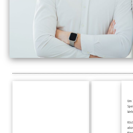
Um 
Spe
Web
Kli
abz
Ein