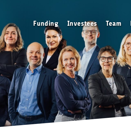
Funding
Investees
Funding
Investees
Team