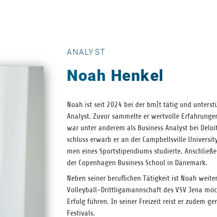
ANALYST
Noah Henkel
Noah ist seit 2024 bei der bm|t tätig und unter­s
Ana­lyst. Zuvor sam­melte er wert­volle Erfah­run­ge
war unter ande­rem als Busi­ness Ana­lyst bei Deloit
schluss erwarb er an der Camp­bells­ville Uni­ver­si
men eines Sport­sti­pen­di­ums stu­dierte. Anschlie­ß
der Copen­ha­gen Busi­ness School in Dänemark.
Neben sei­ner beruf­li­chen Tätig­keit ist Noah wei­ter
Vol­ley­ball-Dritt­li­ga­mann­schaft des VSV Jena mö
Erfolg füh­ren. In sei­ner Frei­zeit reist er zudem 
Festivals.